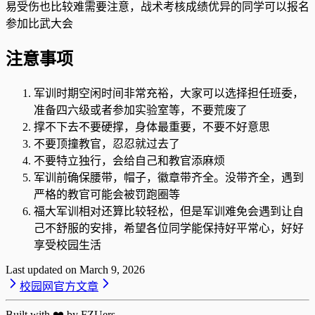
易受伤也比较难需要注意，战术考核成绩优异的同学可以报名
参加比武大会
注意事项
军训时期空闲时间非常充裕，大家可以选择担任班委，
准备四六级或者参加实验室等，不要荒废了
撑不下去不要硬撑，身体最重要，不要不好意思
不要顶撞教官，忍忍就过去了
不要特立独行，会给自己和教官添麻烦
军训前确保腰带，帽子，徽章带齐全。没带齐全，遇到
严格的教官可能会被罚跑圈等
福大军训相对还算比较轻松，但是军训难免会遇到让自
己不舒服的安排，希望各位同学能保持好平常心，好好
享受校园生活
Last updated on
March 9, 2026
校园网
官方文章
Built with ❤️ by FZUers.