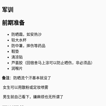
军训
前期准备
防晒霜，如安热沙
较大水杯
防中暑，摔伤等药品
鞋垫
清凉贴
芦荟胶（回宿舍马上涂可以防止晒伤，非必须品）
润喉片
备注
：防晒流个汗基本就没了
​ 女生可以用散粉或定妆喷雾
​ 男生就自己看下，嫌麻烦也无所谓了