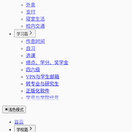
外卖
支付
寝室生活
校内交通
学习篇
作息时间
自习
选课
绩点、学分、奖学金
四六级
VPN与学生邮箱
转专业与研究生
正版化软件
学号与学院代号
浅色模式
首页
学校篇