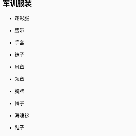
军训服装
迷彩服
腰带
手套
袜子
肩章
领章
胸牌
帽子
海魂衫
鞋子