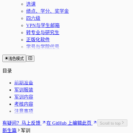
选课
绩点、学分、奖学金
四六级
VPN与学生邮箱
转专业与研究生
正版化软件
学号与学院代号
浅色模式
目录
前期准备
军训服装
军训内容
考核内容
注意事项
有疑问？马上反馈
在 GitHub 上编辑此页
Scroll to top
新生篇
军训